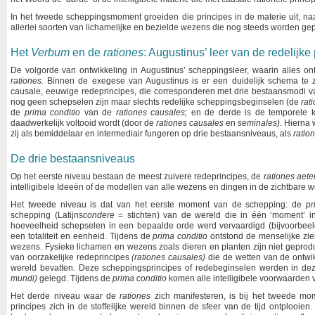
In het tweede scheppingsmoment groeiden die principes in de materie uit, n
allerlei soorten van lichamelijke en bezielde wezens die nog steeds worden ge
Het
Verbum
en de
rationes
: Augustinus’ leer van de redelijke
De volgorde van ontwikkeling in Augustinus’ scheppingsleer, waarin alles o
rationes.
Binnen de exegese van Augustinus is er een duidelijk schema te z
causale, eeuwige redeprincipes, die corresponderen met drie bestaansmodi va
nog geen schepselen zijn maar slechts redelijke scheppingsbeginselen (de
rat
de
prima conditio
van de
rationes causales;
en de derde is de temporele 
daadwerkelijk voltooid wordt (door de
rationes causales
en
seminales).
Hierna 
zij als bemiddelaar en intermediair fungeren op drie bestaansniveaus, als
ratio
De drie bestaansniveaus
Op het eerste niveau bestaan de meest zuivere redeprincipes, de
rationes aet
intelligibele Ideeën of de modellen van alle wezens en dingen in de zichtbare w
Het tweede niveau is dat van het eerste moment van de schepping: de
pr
schepping (Latijns
condere
= stichten) van de wereld die in één ‘moment’ 
hoeveelheid schepselen in een bepaalde orde werd vervaardigd (bijvoorbee
een totaliteit en eenheid. Tijdens de
prima conditio
ontstond de menselijke ziel
wezens. Fysieke lichamen en wezens zoals dieren en planten zijn niet geprod
van oorzakelijke redeprincipes
(rationes causales)
die de wetten van de ontwi
wereld bevatten. Deze scheppings­principes of redebeginselen werden in de
mundi)
gelegd. Tijdens de
prima conditio
komen alle intelligibele voorwaarden v
Het derde niveau waar de
rationes
zich manifesteren, is bij het tweede m
principes zich in de stoffelijke wereld binnen de sfeer van de tijd ontplooie