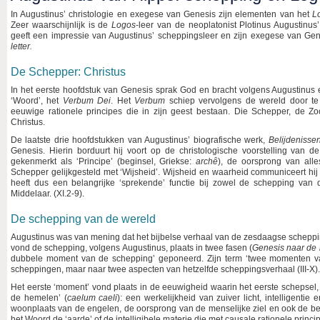
In Augustinus’ christologie en exegese van Genesis zijn elementen van het
L
Zeer waarschijnlijk is de
Logos
-leer van de neoplatonist Plotinus Augustinus’
geeft een impressie van Augustinus’ scheppingsleer en zijn exegese van Gen
letter.
De Schepper: Christus
In het eerste hoofdstuk van Genesis sprak God en bracht volgens Augustinus 
‘Woord’, het
Verbum Dei
. Het
Verbum
schiep vervolgens de wereld door te
eeuwige rationele principes die in zijn geest bestaan. Die Schepper, de Zo
Christus.
De laatste drie hoofdstukken van Augustinus’ biografische werk,
Belijdenisse
Genesis. Hierin borduurt hij voort op de christologische voorstelling van 
gekenmerkt als ‘Principe’ (beginsel, Griekse:
archê
), de oorsprong van alle
Schepper gelijkgesteld met ‘Wijsheid’. Wijsheid en waarheid communiceert hij 
heeft dus een belangrijke ‘sprekende’ functie bij zowel de schepping van d
Middelaar. (XI.2-9).
De schepping van de wereld
Augustinus was van mening dat het bijbelse verhaal van de zesdaagse schepping
vond de schepping, volgens Augustinus, plaats in twee fasen (
Genesis naar de 
dubbele moment van de schepping’ geponeerd. Zijn term ‘twee momenten van 
scheppingen, maar naar twee aspecten van hetzelfde scheppingsverhaal (III-X).
Het eerste ‘moment’ vond plaats in de eeuwigheid waarin het eerste schepsel, 
de hemelen’ (
caelum caeli
): een werkelijkheid van zuiver licht, intelligentie 
woonplaats van de engelen, de oorsprong van de menselijke ziel en ook de b
het Woord de ‘aarde’ of de intelligibele materie die met causale rationele princi