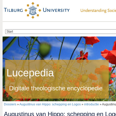
Lucepedia
Digitale theologische encyclopedie
Dossiers
»
Augustinus van Hippo: schepping en Logos
»
introductie
» Augustinu
Augustinus van Hippo: schepping en Log