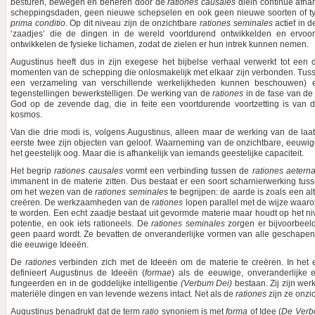
besturen, bewegen en beheren door de
rationes causales
die
in continue afha
scheppingsdaden, geen nieuwe schepselen en ook geen nieuwe soorten of typ
prima conditio
. Op dit niveau zijn de onzichtbare
rationes seminales
actief in d
‘zaadjes’ die de dingen in de wereld voortdurend ontwikkelden en ervoor
ontwikkelen de fysieke lichamen, zodat de zielen er hun intrek kunnen nemen.
Augustinus heeft dus in zijn exegese het bijbelse verhaal verwerkt tot een 
momenten van de schepping die onlosmakelijk met elkaar zijn verbonden. Tu
een verzameling van verschillende werkelijkheden kunnen beschouwen) 
tegenstellingen bewerkstelligen. De werking van de
rationes
in de fase van d
God op de zevende dag, die in feite een voortdurende voortzetting is van 
kosmos.
Van die drie modi is, volgens Augustinus, alleen maar de werking van de laat
eerste twee zijn objecten van geloof. Waarneming van de onzichtbare, eeuwig
het geestelijk oog. Maar die is afhankelijk van iemands geestelijke capaciteit.
Het begrip
rationes causales
vormt een verbinding tussen de
rationes aetern
immanent in de materie zitten. Dus bestaat er een soort scharnierwerking tusse
om het wezen van de
rationes seminales
te begrijpen: de aarde is zoals een a
creëren. De werkzaamheden van de
rationes
lopen parallel met de wijze waar
te worden. Een echt zaadje bestaat uit gevormde materie maar houdt op het n
potentie, en ook iets rationeels. De
rationes seminales
zorgen er bijvoorbee
geen paard wordt. Ze bevatten de onveranderlijke vormen van alle geschapen 
die eeuwige Ideeën.
De
rationes
verbinden zich met de Ideeën om de materie te creëren. In het
definieert Augustinus de Ideeën (
formae
) als de eeuwige, onveranderlijke
fungeerden en in de goddelijke intelligentie
(Verbum Dei)
bestaan. Zij zijn wer
materiële dingen en van levende wezens intact. Net als de
rationes
zijn ze onzi
Augustinus benadrukt dat de term
ratio
synoniem is met
forma
of Idee (
De Verb