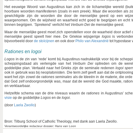
Het eeuwige Woord van Augustinus kan zich in de lichamelijke wereld (bui
hoorbare woorden manifesteren (zoals in een preek). Maar die woorden als zoda
gewichtigste zijn de woorden die door de menselijke geest op een wijze
waargenomen. Om de wijsheid en waarheid echt goed te begrijpen en echt 
binnen begrijpen. ‘Sprekend’ verlicht het
Verbum Dei
de menselijke geest.
Maar de menselijke geest moet zich openstellen voor de waarheid door actief
menselijke geest speelt hier mee. De Griekse wijsgerige
logos
is verbonden 
bijvoorbeeld door
de stoïcijnen
en ook door
Philo van Alexandrië
tot hypostase 
Rationes
en
logoi
Logos
in de zin van ‘rede’ komt bij Augustinus nadrukkelijk voor bij de sche
scheppingsdaad als verlengde van het
Verbum Dei
optreden om de wereld
goddelijke plan. Vertaald naar het Grieks zijn de seminale redenen
logoi sper
ook in gebruik was bij neoplatonisten. Die term zelf geeft aan dat de ontplooiin
want het zijn zowel de
rationes seminales
als de Ideeën in de materie, die ord
dat God zelf ondoorgrondelijk was, maar dat de wereld die God maakte, ratio
en verklaarbaar.
Hetzelfde schema van de drie niveaus waarin de
rationes
in Augustinus’ sche
visie
op de goddelijke
Logos
en de
logoi
.
(door
Laela Zwollo
)
Bron: Tilburg School of Catholic Theology, met dank aan Laela Zwollo.
Verantwoordelijke redacteur dossier: Hans van Loon