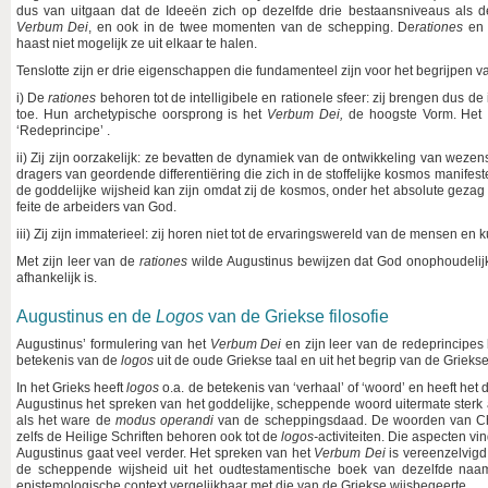
dus van uitgaan dat de Ideeën zich op dezelfde drie bestaansniveaus als 
Verbum Dei
, en ook in de twee momenten van de schepping. De
rationes
en
haast niet mogelijk ze uit elkaar te halen.
Tenslotte zijn er drie eigenschappen die fundamenteel zijn voor het begrijpen 
i) De
rationes
behoren tot de intelligibele en rationele sfeer: zij brengen dus de i
toe. Hun archetypische oorsprong is het
Verbum Dei,
de hoogste Vorm. Het
‘Redeprincipe’ .
ii) Zij zijn oorzakelijk: ze bevatten de dynamiek van de ontwikkeling van weze
dragers van geordende differentiëring die zich in de stoffelijke kosmos manife
de goddelijke wijsheid kan zijn omdat zij de kosmos, onder het absolute geza
feite de arbeiders van God.
iii) Zij zijn immaterieel: zij horen niet tot de ervaringswereld van de mensen e
Met zijn leer van de
rationes
wilde Augustinus bewijzen dat God onophoudelij
afhankelijk is.
Augustinus en de
Logos
van de Griekse filosofie
Augustinus’ formulering van het
Verbum Dei
en zijn leer van de redeprincipe
betekenis van de
logos
uit de oude Griekse taal en uit het begrip van de Grieks
In het Grieks heeft
logos
o.a. de betekenis van ‘verhaal’ of ‘woord’ en heeft het
Augustinus het spreken van het goddelijke, scheppende woord uitermate sterk 
als het ware de
modus operandi
van de scheppingsdaad. De woorden van Chris
zelfs de Heilige Schriften behoren ook tot de
logos-
activiteiten. Die aspecten 
Augustinus gaat veel verder. Het spreken van het
Verbum Dei
is vereenzelvigd 
de scheppende wijsheid uit het oudtestamentische boek van dezelfde naam
epistemologische context vergelijkbaar met die van de Griekse wijsbegeerte.