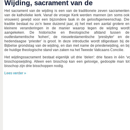
Wijding, sacrament van de
Het sacrament van de wijding is een van de traditionele zeven sacramenten
van de katholieke kerk. Vanaf de vroege Kerk werden mannen (en soms ook
vrouwen) gewijd voor een bijzondere taak in de geloofsgemeenschap. Die
traditie bestaat nu zo’n twee duizend jaar, zij het met een aantal grotere en
kleinere veranderingen in de manier waarop tegen de wijding wordt
aangekeken. De historische en theologische afstand tussen de
oudtestamentische 'kohen', de nieuwtestamentische 'presbyter' en de
hedendaagse ‘priester’ is groot. In deze introductie wordt stilgestaan bij de
Bijbelse grondslag van de wijding, en dan met name de priesterwijding, en bij
de huidige theologische stand van zaken na het Tweede Vaticaans Concilie.
Het wijdingssacrament bestaat eigenlijk uit drie 'delen': drie fases in één '
bisschopswijding. Alleen een bisschop kan een gelovige, gedoopte man tot d
bisschop zijn drie bisschoppen nodig.
Lees verder »