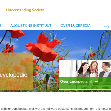
S
AUGUSTIJNS INSTITUUT
OVER LUCEPEDIA
Log 
ncyclopedie
Over Lucepedia.nl
 christendom bestaat niet, wel als het ware oosterse ‘christendommén’, elk met zijn