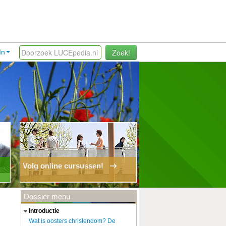
Zoek!
In
Volg online cursussen!
Dossier menu
introductie
Wat is oosters christendom? De