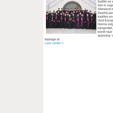
traditie en
dan in voge
Allereerst 
Daarbij pa
tradities e
Oost-Europ
Hierna vol
aangestipt
wordt naar
spanning ‘o
bijdrage af.
Lees verder »