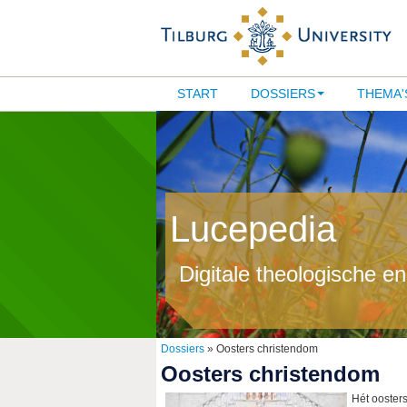
START
DOSSIERS
THEMA'
Lucepedia
Digitale theologische e
Dossiers
» Oosters christendom
Oosters christendom
Hét oosters