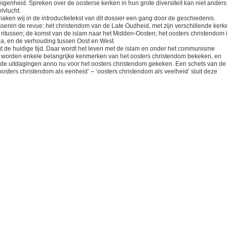
 eigenheid. Spreken over de oosterse kerken in hun grote diversiteit kan niet anders
lvlucht.
maken wij in de introductietekst van dit dossier een gang door de geschiedenis.
sseren de revue: het christendom van de Late Oudheid, met zijn verschillende kerk
n ritussen; de komst van de islam naar het Midden-Oosten; het oosters christendom 
a, en de verhouding tussen Oost en West.
gt de huidige tijd. Daar wordt het leven met de islam en onder het communisme
, worden enkele belangrijke kenmerken van het oosters christendom bekeken, en
 de uitdagingen anno nu voor het oosters christendom gekeken. Een schets van de
osters christendom als eenheid’ – ‘oosters christendom als veelheid’ sluit deze