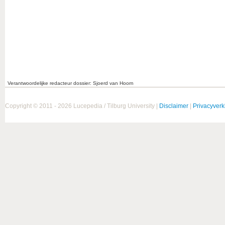
Verantwoordelijke redacteur dossier: Sjoerd van Hoorn
Copyright © 2011 - 2026 Lucepedia / Tilburg University |
Disclaimer
|
Privacyverk