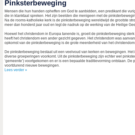
Pinksterbeweging
Mensen die hun handen opheffen om God te aanbidden, een predikant die vurig
die in klanktaal spreken. Het zijn beelden die menigeen met de pinksterbewegin
Na de rooms-katholieke kerk is de pinksterbeweging wereldwijd de grootste str
meer dan honderd jaar oud en legt de nadruk op de werking van de Heilige Gees
Hoewel het christendom in Europa tanende is, groeit de pinksterbeweging sterk 
heeft het christendom een ander gezicht gegeven. Het christendom was aanvank
opkomst van de pinksterbeweging is de grote meerderheid van het christendom
De pinksterbeweging bestaat uit een veelvoud van kerken en bewegingen. Het 
diverse groeperingen voorkomt. Uit de pinksterbeweging zijn echter wel pinks
‘gemeente’) voortgekomen en er is een bepaalde traditievorming ontstaan. De 
voortdurend nieuwe bewegingen.
Lees verder »