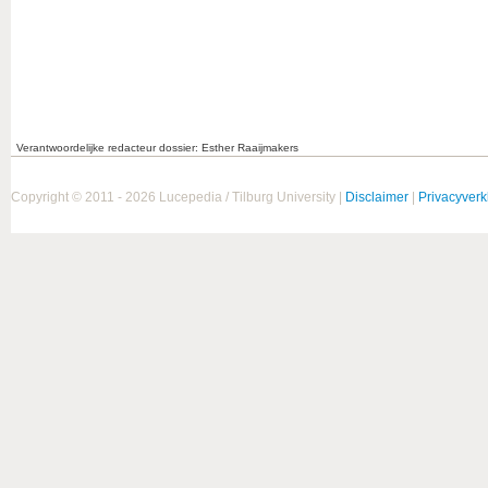
Verantwoordelijke redacteur dossier: Esther Raaijmakers
Copyright © 2011 - 2026 Lucepedia / Tilburg University |
Disclaimer
|
Privacyverk