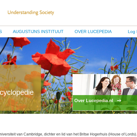
S
AUGUSTIJNS INSTITUUT
OVER LUCEPEDIA
Log 
ncyclopedie
Over Lucepedia.nl
versiteit van Cambridge, dichter en lid van het Britse Hogerhuis (House of Lords).