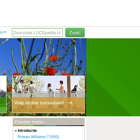
Zoek!
In
Volg online cursussen!
Dossier menu
introductie
Rowan Williams (*1950)