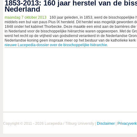
1853-2013: 160 jaar herstel van de bis
Nederland
maandag 7 oktober 2013
160 jaar geleden, in 1853, werd de bisschoppelijke 
middels een bul van paus Pius IX hersteld. Dit herstel was mogelijk geworden
1848 onder het kabinet Thorbecke. Deze maakte een eind aan de barrières die 
in Nederland voor de bisschoppelijke hiërarchie waren opgeworpen. Met de G
werd het recht op de vrijheid van godsdienst verankerd in de Nederlandse Gr
Nederlandse koning geen inspraak meer op het bestuur van de katholieke kerk 
nieuwe Lucepedia-dossier over de bisschoppelijke hiërarchie
.
Copyright © 2011 - 2026 Lucepedia / Tilburg University |
Disclaimer
|
Privacyverk