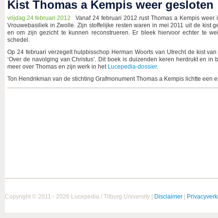
Kist Thomas a Kempis weer gesloten
vrijdag 24 februari 2012
Vanaf 24 februari 2012 rust Thomas a Kempis weer in
Vrouwebasiliek in Zwolle. Zijn stoffelijke resten waren in mei 2011 uit de kist
en om zijn gezicht te kunnen reconstrueren. Er bleek hiervoor echter te we
schedel.
Op 24 februari verzegelt hulpbisschop Herman Woorts van Utrecht de kist va
‘Over de navolging van Christus’. Dit boek is duizenden keren herdrukt en in 
meer over Thomas en zijn werk in het
Lucepedia-dossier
.
Ton Hendrikman van de stichting Grafmonument Thomas a Kempis lichtte een e
Copyright © 2011 - 2026 Lucepedia / Tilburg University |
Disclaimer
|
Privacyverk