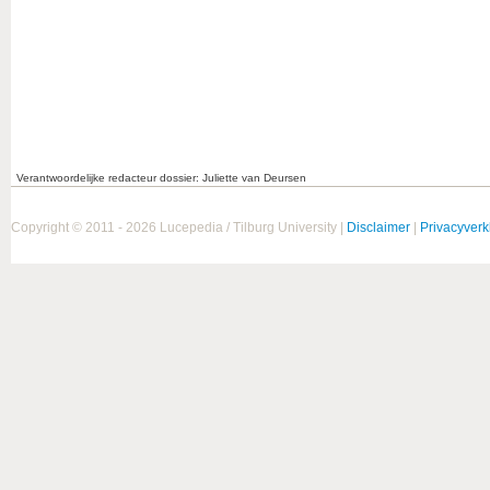
Verantwoordelijke redacteur dossier: Juliette van Deursen
Copyright © 2011 - 2026 Lucepedia / Tilburg University |
Disclaimer
|
Privacyverk