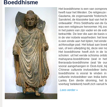
Boeddhisme
Het boeddhisme is een van oorsprong A
heeft naar het Westen. De religieuze 
Gautama, de zogenaamde 'historische 
Sanskriet, de klassieke taal van het I
ontwaakte'. Prins Siddharta van de Ga
was een religieuze hervormer. Hij zo
in het paleis van zijn vader en de ext
betrachtte. De leer die aan de basis
in de vier nobele waarheden: het leven
is een einde aan het lijden; het einde
achtvoudige pad. Het totaal aan boed
van, of een uitwijding bij, deze vier
Het boeddhisme heeft zich in de lo
scholen: uit het eerste schisma onts
mahayana-boeddhisme (wat in het Sa
theravada-boeddhisme (wat 'de ou
vooral aangehangen in Oost-Azië, bij
Chinese culturele invloedsfeer beh
boeddhisme is vooral te vinden in 
culturele invloedsfeer van India be
Lanka. Een derde stroming, het t
voertuig' betekent) heeft zich vanuit
.
Lees verder »