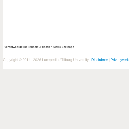
Verantwoordelijke redacteur dossier: Alexis Szejnoga
Copyright © 2011 - 2026 Lucepedia / Tilburg University |
Disclaimer
|
Privacyverk