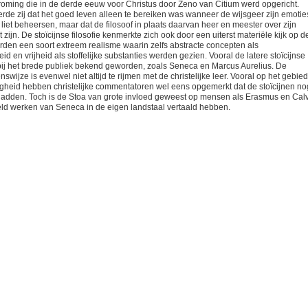
stroming die in de derde eeuw voor Christus door Zeno van Citium werd opgericht.
eerde zij dat het goed leven alleen te bereiken was wanneer de wijsgeer zijn emotie
n liet beheersen, maar dat de filosoof in plaats daarvan heer en meester over zijn
zijn. De stoïcijnse filosofie kenmerkte zich ook door een uiterst materiële kijk op d
eerden een soort extreem realisme waarin zelfs abstracte concepten als
id en vrijheid als stoffelijke substanties werden gezien. Vooral de latere stoïcijnse
n bij het brede publiek bekend geworden, zoals Seneca en Marcus Aurelius. De
enswijze is evenwel niet altijd te rijmen met de christelijke leer. Vooral op het gebied
gheid hebben christelijke commentatoren wel eens opgemerkt dat de stoïcijnen no
 hadden. Toch is de Stoa van grote invloed geweest op mensen als Erasmus en Calv
eld werken van Seneca in de eigen landstaal vertaald hebben.