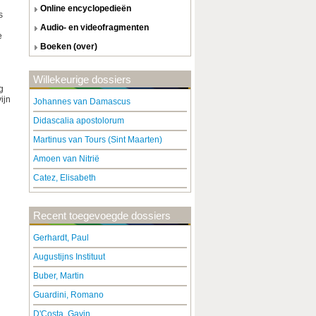
online encyclopedieën
s
audio- en videofragmenten
e
boeken (over)
Willekeurige dossiers
g
ijn
Johannes van Damascus
Didascalia apostolorum
Martinus van Tours (Sint Maarten)
Amoen van Nitrië
Catez, Elisabeth
Recent toegevoegde dossiers
Gerhardt, Paul
Augustijns Instituut
Buber, Martin
Guardini, Romano
D'Costa, Gavin