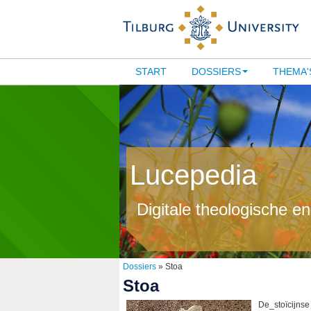
START
DOSSIERS
THEMA'
Lucepedia
Digitale theologische e
Dossiers
» Stoa
Stoa
De_stoïcijnse