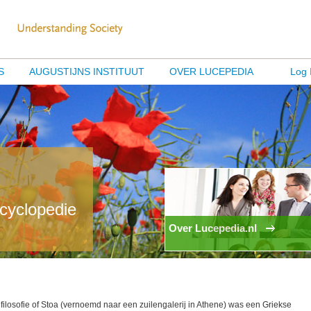
S
AUGUSTIJNS INSTITUUT
OVER LUCEPEDIA
Log 
ncyclopedie
Over Lucepedia.nl
 filosofie of Stoa (vernoemd naar een zuilengalerij in Athene) was een Griekse