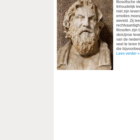
filosofische 
Inhoudelijk l
niet zijn leve
emoties moest 
wereld. Zij l
rechtvaardighe
filosofen zij
stoïcijnse lev
van de nederi
veel te leren
die bijvoorbe
Lees verder »