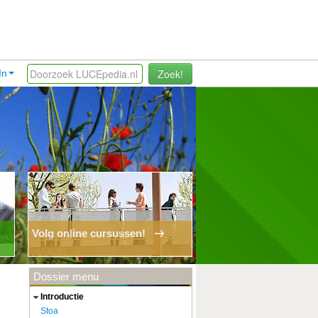
Zoek!
In
Volg online cursussen!
Dossier menu
introductie
Stoa