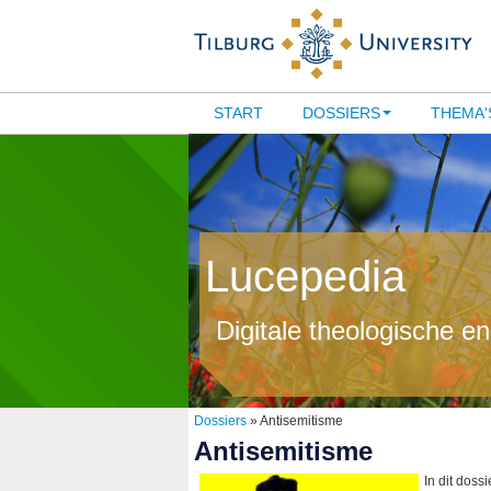
START
DOSSIERS
THEMA'
Lucepedia
Digitale theologische e
Dossiers
» Antisemitisme
Antisemitisme
In dit doss