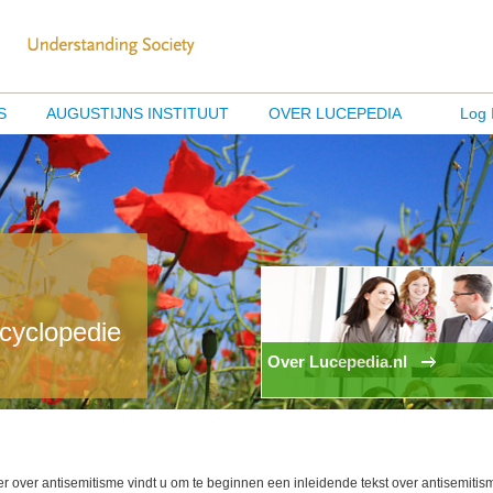
S
AUGUSTIJNS INSTITUUT
OVER LUCEPEDIA
Log 
ncyclopedie
Over Lucepedia.nl
ier over antisemitisme vindt u om te beginnen een inleidende tekst over antisemitis