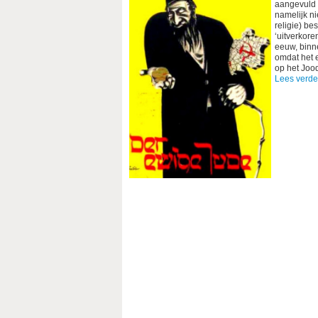
aangevuld 
namelijk ni
religie) be
‘uitverkore
eeuw, binne
omdat het e
op het Joo
Lees verde