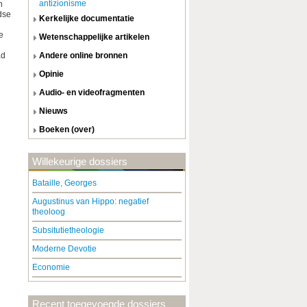
antizionisme
n
dse
kerkelijke documentatie
e
wetenschappelijke artikelen
ad
andere online bronnen
opinie
audio- en videofragmenten
nieuws
boeken (over)
Willekeurige dossiers
Bataille, Georges
Augustinus van Hippo: negatief
theoloog
Subsitutietheologie
Moderne Devotie
Economie
Recent toegevoegde dossiers