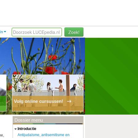
Zoek!
In
Volg online cursussen!
Dossier menu
introductie
Antijudaïsme, antisemitisme en
me,