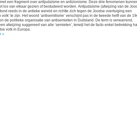
met een fragment over antijudaïsme en antizionisme. Deze drie fenomenen kunne
et los van elkaar gezien of bestudeerd worden. Antijudaïsme (afwijzing van de Joo
stond reeds in de antieke wereld en richtte zich tegen de Joodse overtuiging een
n volk’ te zijn. Het woord ‘antisemitisme’ verschijnt pas in de tweede helft van de 19
n de politieke organisatie van antisemieten in Duitsland. De term is verwarrend,
en afwijzing suggereert van alle ‘semieten’, terwijl het de facto enkel betrekking h
dse volk in Europa.
r »