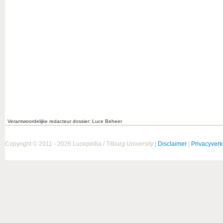
Verantwoordelijke redacteur dossier: Luce Beheer
Copyright © 2011 - 2026 Lucepedia / Tilburg University |
Disclaimer
|
Privacyverk