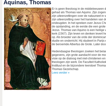
Aquinas, Thomas
Er is geen theoloog in de middeleeuwen di
gehad als Thomas van Aquino. Zijn zoge
zijn uiteenzettingen over de natuurwet in 
zijn uiteenzetting over het handelen van
ondeugden. In het spreken over Jezus Chr
de opstanding, en de eerste die een grote
Jezus. Thomas van Aquino is een heilige v
kerk (1567). Zijn leven en denken levert
op. Als broeder van de orde der dominicane
studie en onderricht. Hij studeert in Parij
de beroemde Albertus de Grote. Later doceert
Hedendaagse theologen zoeken het belang 
gegevens, zijn grote aandacht voor de mo
visie op de dialoog met niet-christenen 
theologen zijn werk. De Faculteit Katholie
Instituut en de bijzondere leerstoel Thom
Thomas Gezelschap.
Lees verder »