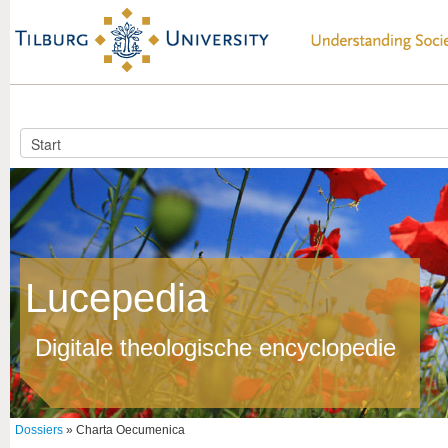
Lucepedia
Digitale theologische encyclopedie
Dossiers
» Charta Oecumenica