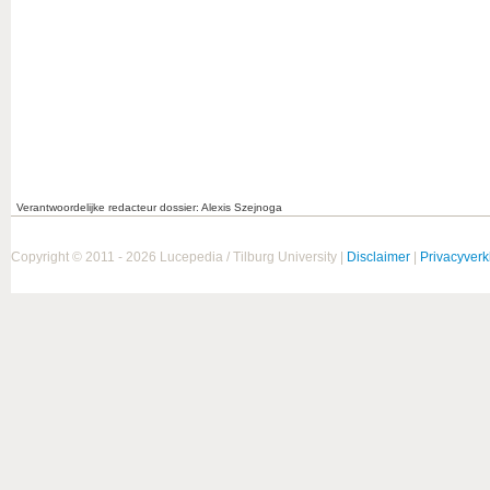
Verantwoordelijke redacteur dossier: Alexis Szejnoga
Copyright © 2011 - 2026 Lucepedia / Tilburg University |
Disclaimer
|
Privacyverk