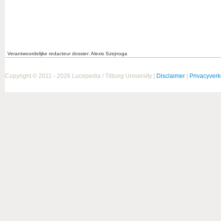
Verantwoordelijke redacteur dossier: Alexis Szejnoga
Copyright © 2011 - 2026 Lucepedia / Tilburg University |
Disclaimer
|
Privacyverk