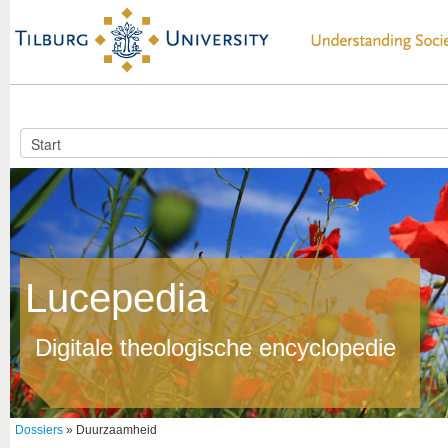
Lucepedia
Digitale theologische encyclopedie
Dossiers
» Duurzaamheid