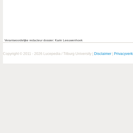
Verantwoordelijke redacteur dossier: Karin Leeuwenhoek
Copyright © 2011 - 2026 Lucepedia / Tilburg University |
Disclaimer
|
Privacyverk