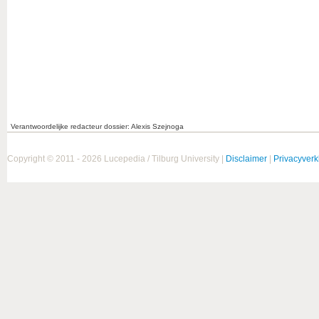
Verantwoordelijke redacteur dossier: Alexis Szejnoga
Copyright © 2011 - 2026 Lucepedia / Tilburg University |
Disclaimer
|
Privacyverk