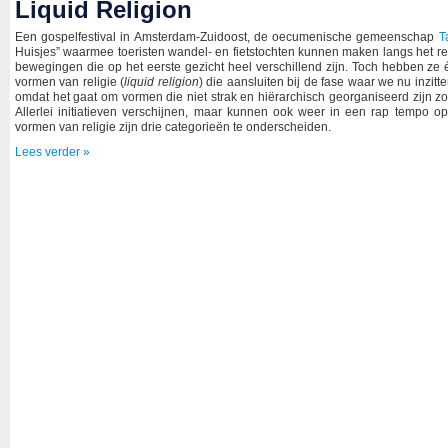
Liquid Religion
Een gospelfestival in Amsterdam-Zuidoost, de oecumenische gemeenschap
T
Huisjes” waarmee toeristen wandel- en fietstochten kunnen maken langs het rel
bewegingen die op het eerste gezicht heel verschillend zijn. Toch hebben ze é
vormen van religie (
liquid religion
) die aansluiten bij de fase waar we nu inzitt
omdat het gaat om vormen die niet strak en hiërarchisch georganiseerd zijn zo
Allerlei initiatieven verschijnen, maar kunnen ook weer in een rap tempo op
vormen van religie zijn drie categorieën te onderscheiden.
Lees verder »