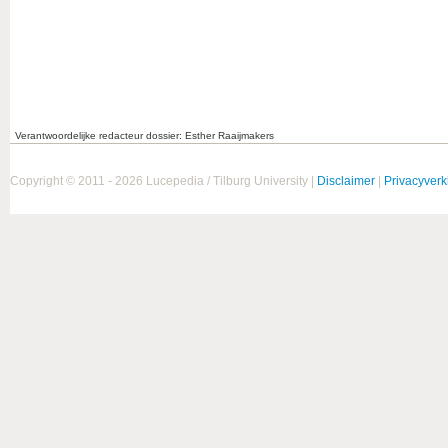
Verantwoordelijke redacteur dossier: Esther Raaijmakers
Copyright © 2011 - 2026 Lucepedia / Tilburg University |
Disclaimer
|
Privacyverk