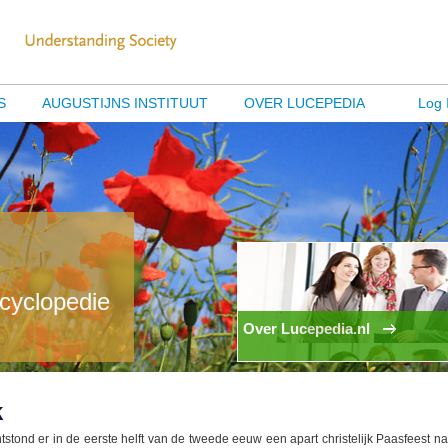
S
AUGUSTIJNS INSTITUUT
OVER LUCEPEDIA
Log 
ncyclopedie
Over Lucepedia.nl
k
tond er in de eerste helft van de tweede eeuw een apart christelijk Paasfeest na