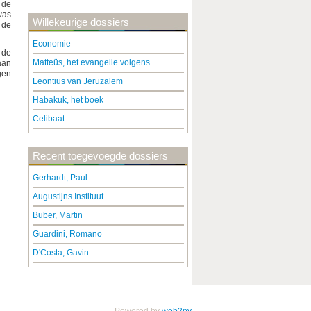
 de
was
Willekeurige dossiers
 de
Economie
 de
Matteüs, het evangelie volgens
aan
gen
Leontius van Jeruzalem
Habakuk, het boek
Celibaat
Recent toegevoegde dossiers
Gerhardt, Paul
Augustijns Instituut
Buber, Martin
Guardini, Romano
D'Costa, Gavin