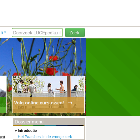
Zoek!
In
Volg online cursussen!
Dossier menu
introductie
Het Paasfeest in de vroege kerk
ast