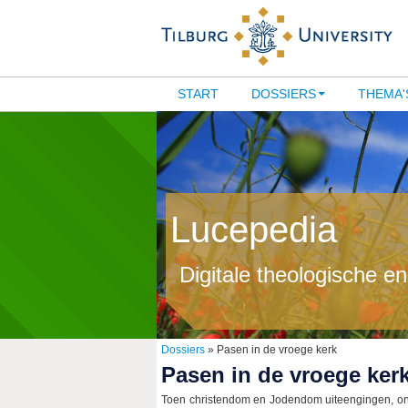
START
DOSSIERS
THEMA'
Lucepedia
Digitale theologische e
Dossiers
» Pasen in de vroege kerk
Pasen in de vroege ker
Toen christendom en Jodendom uiteengingen, onts