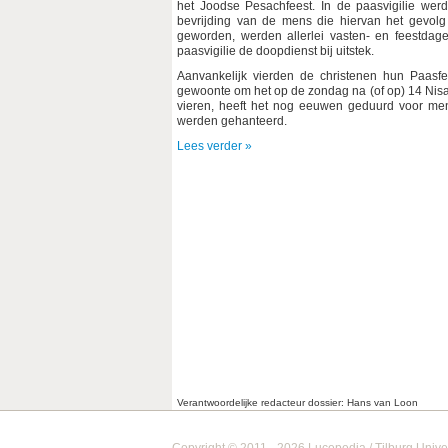
het Joodse Pesachfeest. In de paasvigilie werd
bevrijding van de mens die hiervan het gevolg 
geworden, werden allerlei vasten- en feestdag
paasvigilie de doopdienst bij uitstek.
Aanvankelijk vierden de christenen hun Paasfe
gewoonte om het op de zondag na (of op) 14 Nisa
vieren, heeft het nog eeuwen geduurd voor me
werden gehanteerd.
Lees verder »
Verantwoordelijke redacteur dossier: Hans van Loon