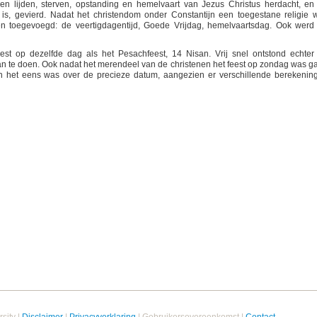
en lijden, sterven, opstanding en hemelvaart van Jezus Christus herdacht, en
is, gevierd. Nadat het christendom onder Constantijn een toegestane religie 
en toegevoegd: de veertigdagentijd, Goede Vrijdag, hemelvaartsdag. Ook werd
est op dezelfde dag als het Pesachfeest, 14 Nisan. Vrij snel ontstond echter
n te doen. Ook nadat het merendeel van de christenen het feest op zondag was g
n het eens was over de precieze datum, aangezien er verschillende berekenin