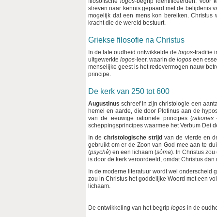
filosofische
logos
-begrip identificeerden. Voor
streven naar kennis gepaard met de belijdenis v
mogelijk dat een mens kon bereiken. Christus 
kracht die de wereld bestuurt.
Griekse filosofie na Christus
In de late oudheid ontwikkelde de
logos
-traditie 
uitgewerkte
logos
-leer, waarin de
logos
een essen
menselijke geest is het redevermogen nauw betrok
principe.
De kerk van 250 tot 600
Augustinus
schreef in zijn christologie een aa
hemel en aarde, die door Plotinus aan de hypo
van de eeuwige rationele principes (
rationes
–
scheppingsprincipes waarmee het Verbum Dei de 
In de
christologische strijd
van de vierde en de
gebruikt om er de Zoon van God mee aan te duid
(
psychê
) en een lichaam (
sôma
). In Christus zo
is door de kerk veroordeeld, omdat Christus dan n
In de moderne literatuur wordt wel onderscheid
zou in Christus het goddelijke Woord met een vol
lichaam.
De ontwikkeling van het begrip
logos
in de oudhe