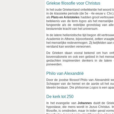
Griekse filosofie voor Christus
In het oude Griekenland ontwikkelde het woord
l
in de klassieke periode (de 5e - 4e eeuw v. Chr.
als
Plato en Aristoteles
hadden groot vertrouwen 
betekenis van de term
logos
als het menselijke
fungeerde als de redelijke grondslag van al
besturende kracht van het universum.
In de latere hellenistische tijd begon dit vertro
Academie in Athene, bijvoorbeeld, zetten vraag
het menselijke redevermogen. Zij twijfelden aan 
verstand kan worden verworven.
De Grieken staan vooral bekend om hun ontwi
bovenrationele en ook een gebied in het menseli
gedachten inspireerden denkers in de latere 
poneerden.
Philo van Alexandrië
Door de joodse filosoof Philo van Alexandrië 
Schepper van de hemel en de aarde uit het o
Ideeën bestaan. Die philoonse
Logos
is een apar
De kerk tot 250
In het evangelie van
Johannes
duidt de Grie
hypostase, die mens wordt in Jezus Christus. 
filosofie, is omstreden, maar in ieder geval vor