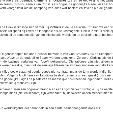
 kerkvaders als
Justinus, Clemens en Origenes
(2e en 3e eeuw) ging het wijsg
an Jezus Christus. Kennis van Christus als
Logos
, de goddelijke Rede, was het ho
werd voorgesteld als de oorspong van alles wat bestaat en tevens als de goddel
in de Griekse filosofie zich verder. Bij
Plotinus
in de 3e eeuw na Chr. zien we een st
tiële rol speelt bij zowel de theogonie als de kosmogonie. Ook in Plotinus’ visie o
ken bij de contemplatie van de intelligibele wereld en de opstijging naar het hoo
ntal eigenschappen toe aan Christus, het Woord van God
(Verbum Dei)
en Schepper
stase
Nous
en
de goddelijke
Logos
worden toegekend. Zo wordt Christus als de 
 de Latijnse vertaling van
logoi
) gekenmerkt. Die
rationes
zijn niet alleen 
wereld maakte, maar ook de eeuwige Ideeën die als bron fungeren voor alle kenn
 vijfde eeuw staat het begrip
Logos
niet centraal, maar de term wordt in die tijd 
en. Volgens Apollinaris van Laodicea bestaat de mens uit een geest (
nous
), een
u de goddelijke
Logos
de plaats van de menselijke
nous
hebben ingenomen. Deze v
iet volledig mens zou zijn.
 gemaakt tussen een
Logos/anthrôpos-
en een
Logos/sarx
-christologie. Bij de eerste
ledige mens (ziel en lichaam) zijn verbonden, bij de tweede alleen met een mensel
id wordt uitgebreider behandeld in een aantal samenhangende dossiers: