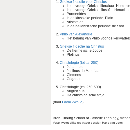
Griekse filosofie voor Christus
In de vroege Griekse literatuur: Homeru
In de vroege Griekse filosofie: Heraclitu
Parmenides
In de klassieke periode: Plato
Aristoteles
In de hellenistische periode: de Stoa
Philo van Alexandrië
Het belang van Philo voor de kerkvader
Griekse filosofie na Christus
De hermetische
Logos
Plotinus
Christologie (tot ca. 250)
Johannes
Justinus de Martelaar
Clemens
Origenes
Christologie (ca. 250-600)
Augustinus
De christologische strijd
(door
Laela Zwollo
)
Bron: Tilburg School of Catholic Theology, met d
Verantwoordelijke redacteur dossier: Hans van Loon