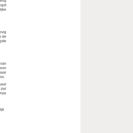
erig
ogst
ijke
evig
p de
gste
 van
bron
maar
is.
veel
 ziel
isie
ijk