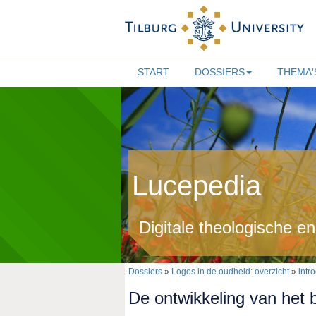
START
DOSSIERS
THEMA'
Lucepedia
Digitale theologische e
Dossiers
»
Logos in de oudheid: overzicht
»
intr
De ontwikkeling van het b