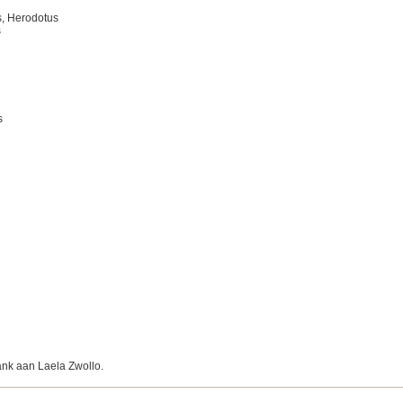
s, Herodotus
s
s
ank aan Laela Zwollo.