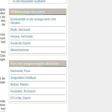
in de klassieke oudheid
egrip
Willekeurige dossiers
ofen
e de
Eucharistie in de vroege kerk: het
 die
Oosten
n de
Ruth, het boek
onse
Hosea, het boek
 van
 het
Isaak de Syriër
Manicheïsme
 het
 Die
ogie
Recent toegevoegde dossiers
Gerhardt, Paul
Augustijns Instituut
t de
wige
Buber, Martin
Guardini, Romano
D'Costa, Gavin
erde
ekse
 het