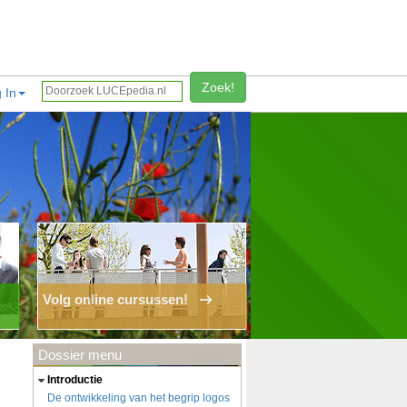
Zoek!
 In
Volg online cursussen!
Dossier menu
introductie
De ontwikkeling van het begrip logos