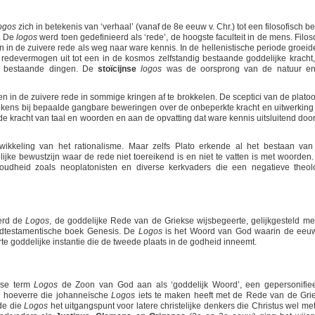
ogos
zich in betekenis van ‘verhaal’ (vanaf de 8e eeuw v. Chr.) tot een filosofisch b
). De
logos
werd toen gedefinieerd als ‘rede’, de hoogste faculteit in de mens. Filos
in de zuivere rede als weg naar ware kennis. In de hellenistische periode groeid
 redevermogen uit tot een in de kosmos zelfstandig bestaande goddelijke kracht,
le bestaande dingen. De
stoïcijnse
logos
was de oorsprong van de natuur e
uwen in de zuivere rede in sommige kringen af te brokkelen. De sceptici van de plato
tekens bij bepaalde gangbare beweringen over de onbeperkte kracht en uitwerking
de kracht van taal en woorden en aan de opvatting dat ware kennis uitsluitend door
kkeling van het rationalisme. Maar zelfs Plato erkende al het bestaan van
jke bewustzijn waar de rede niet toereikend is en niet te vatten is met woorden.
oudheid zoals neoplatonisten en diverse kerkvaders die een negatieve theol
werd de
Logos
, de goddelijke Rede van de Griekse wijsbegeerte, gelijkgesteld me
udtestamentische boek Genesis. De
Logos
is het Woord van God waarin de eeu
te goddelijke instantie die de tweede plaats in de godheid inneemt.
kse term
Logos
de Zoon van God aan als ‘goddelijk Woord’, een gepersonifie
In hoeverre die johanneïsche
Logos
iets te maken heeft met de Rede van de Gri
mde die
Logos
het uitgangspunt voor latere christelijke denkers die Christus wel met