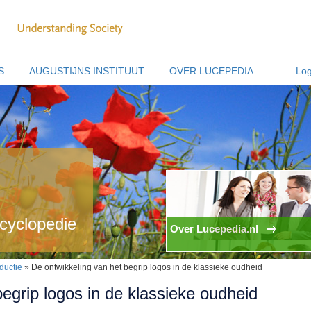
S
AUGUSTIJNS INSTITUUT
OVER LUCEPEDIA
Log
ncyclopedie
Over Lucepedia.nl
oductie
» De ontwikkeling van het begrip logos in de klassieke oudheid
egrip logos in de klassieke oudheid