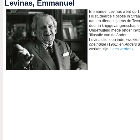
Levinas, Emmanuel
Emmanuel Levinas werd op 12 
Hij studeerde filosofie in Str
aan en diende tijdens de Tweed
door in krijggevangenschap en
Ongetwijfeld mede onder invl
‘filosofie van de Ander’.
Levinas liet een indrukwekk
oneindige
(1961) en
Anders da
werken zijn.
Lees verder »