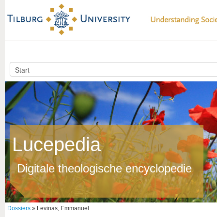
Lucepedia
Digitale theologische encyclopedie
Dossiers
» Levinas, Emmanuel