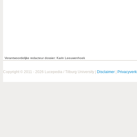
Verantwoordelijke redacteur dossier: Karin Leeuwenhoek
Copyright © 2011 - 2026 Lucepedia / Tilburg University |
Disclaimer
|
Privacyverk