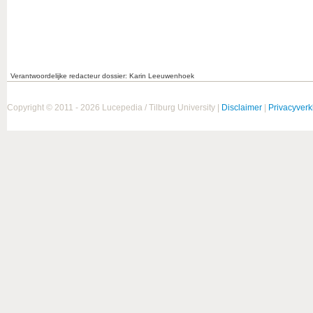
Verantwoordelijke redacteur dossier: Karin Leeuwenhoek
Copyright © 2011 - 2026 Lucepedia / Tilburg University |
Disclaimer
|
Privacyverk