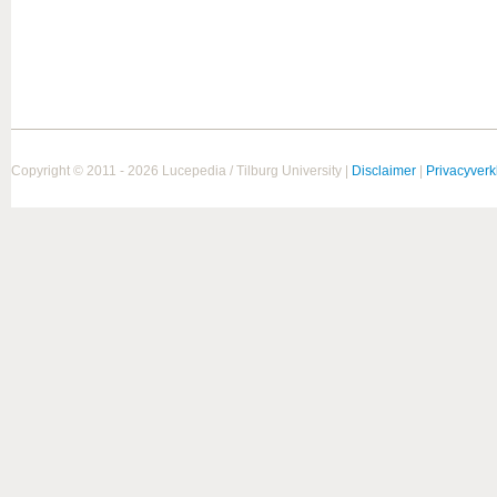
Copyright © 2011 - 2026 Lucepedia / Tilburg University |
Disclaimer
|
Privacyverk