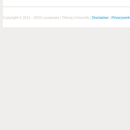
Copyright © 2011 - 2026 Lucepedia / Tilburg University |
Disclaimer
|
Privacyverk