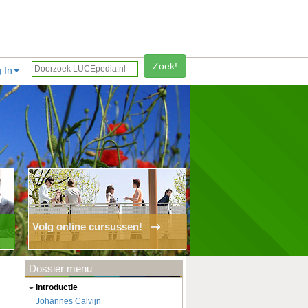
Zoek!
 In
Volg online cursussen!
Dossier menu
introductie
Johannes Calvijn