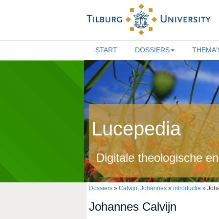
START
DOSSIERS
THEMA'
Lucepedia
Digitale theologische e
Dossiers
»
Calvijn, Johannes
»
introductie
» Joha
Johannes Calvijn