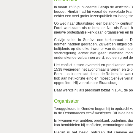
In maart 1536 publiceerde Calvijn de
Institutio 
beoogt. Hierbij had hij vooral de vervolgde Fra
echter een veel groter lezerspubliek en is nog 
Op weg naar Straatsburg, een belangrijk centrum
Farel werkzaam als reformator. Net als Bazel
nieuwe protestantse kerk gaan organiseren en hij
Calvijn stelde in Genève een kerkenraad in. D
normen hadden gedragen. Zij werden uitgeslote
belijdenis op die elke inwoner van de stad moe
stadsregering echter niet gaan: niemand moc
ondertekende verbannen werd, zou een groot dee
Het conflict tussen overheid en predikanten w
1538 weigerden het avondmaal te vieren en te pr
Bern — ook een stad die tot de Reformatie was
trok aan het kortste eind en moest Genève verlat
opgeofferd. Hij vertrok naar Straatsburg.
Daar werkte hij als predikant totdat in 1541 de 
Organisator
Teruggekeerd in Genève begon hij in opdracht van
in de
Ordonnances ecclésiastiques
. Dit is de ba
Er kwamen vier ambten: predikant, ouderling, d
kon bemiddelen bij conflicten, vermaningen uit
Hieruit is het beeld ontstaan dat Genève ee