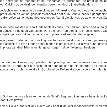
had gelovigen de toegang tot het avondmaal te ontzeggen: de predikanten of
j voor Calvijn: de verkiezingen werden gewonnen door zijn medestanders.
gevlucht waren vanwege de vervolgingen in Frankrijk. Maar ook was het de vrucht
 predikanten en van het godsdienstonderwijs dat zij in Genève hadden georganise
e Geneefse samenleving doorgedrongen. Vanaf die tijd was de autoriteit van Cal
ar de twee raakten in een fundamenteel conflict met elkaar. Luther had onenig
an Zürich. Na de dood van Luther werd die kloof nog dieper. Toch beschouwde Cal
e volgelingen van Luther na diens dood zijn leer verkeerd hadden uitgelegd.
itutie gereed. Behalve zijn opvatting over het avondmaal, kwam er ook zijn visie o
nde aspecten is dat hij tegen afbeeldingen in de kerk was. Altijd was er het gevaar
plaats van God. Hij was echter gekant tegen het vernielen van beelden.
it op die predikanten ging opleiden. De opleiding werd een internationaal succes:
uderen. Al eerder had hij bescherming geboden aan gereformeerden uit Frankrijk
der anderen John Knox die in Schotland de Reformatie zou invoeren en Marnix
.
. God kunnen we alleen kennen uit de Schrift. Begrijpen kunnen we hem niet volle
, door Hem gewild.
rwijst Calvijn, zoals hij ook elders vaak doet, uitdrukkelijk naar Augustinus en an