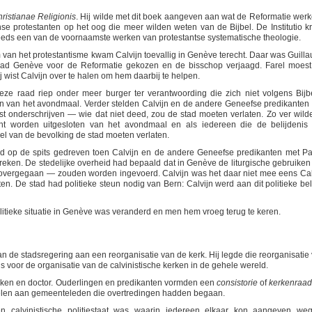
Christianae Religionis
. Hij wilde met dit boek aangeven aan wat de Reformatie werke
nse protestanten op het oog die meer wilden weten van de Bijbel. De Institutio k
steeds een van de voornaamste werken van protestantse systematische theologie.
 van het protestantisme kwam Calvijn toevallig in Genève terecht. Daar was Guill
 had Genève voor de Reformatie gekozen en de bisschop verjaagd. Farel moest
 wist Calvijn over te halen om hem daarbij te helpen.
eze raad riep onder meer burger ter verantwoording die zich niet volgens Bijb
n van het avondmaal. Verder stelden Calvijn en de andere Geneefse predikanten
st onderschrijven — wie dat niet deed, zou de stad moeten verlaten. Zo ver wild
ht worden uitgesloten van het avondmaal en als iedereen die de belijdenis 
l van de bevolking de stad moeten verlaten.
erd op de spits gedreven toen Calvijn en de andere Geneefse predikanten met P
eken. De stedelijke overheid had bepaald dat in Genève de liturgische gebruiken
 overgegaan — zouden worden ingevoerd. Calvijn was het daar niet mee eens Cal
en. De stad had politieke steun nodig van Bern: Calvijn werd aan dit politieke be
politieke situatie in Genève was veranderd en men hem vroeg terug te keren.
 de stadsregering aan een reorganisatie van de kerk. Hij legde die reorganisatie 
sis voor de organisatie van de calvinistische kerken in de gehele wereld.
iaken en doctor. Ouderlingen en predikanten vormden een
consistorie
of
kerkenraad
delen aan gemeenteleden die overtredingen hadden begaan.
n calvinistische politiestaat was waarin iedereen elkaar kon aangeven we