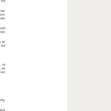
 het
 van
erd.
vijn
heid
vijn
p de
 dat
 uit
, de
 van
dig,
dere