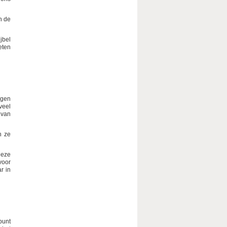
n de
jbel
eten
egen
veel
 van
n ze
Deze
voor
r in
punt