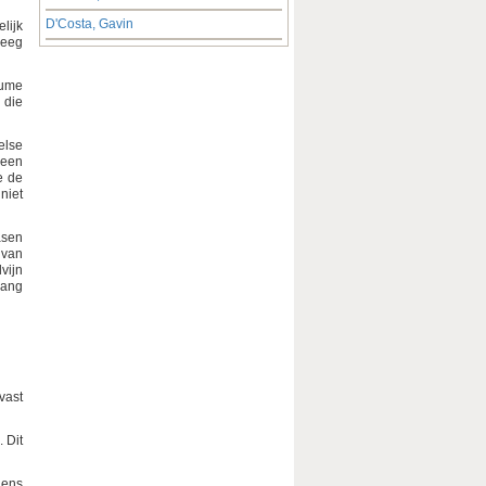
D'Costa, Gavin
lijk
reeg
aume
 die
else
 een
e de
niet
asen
 van
vijn
lang
vast
. Dit
gens