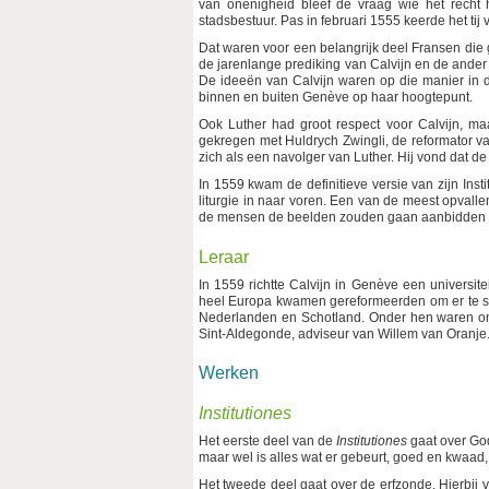
van onenigheid bleef de vraag wie het recht 
stadsbestuur. Pas in februari 1555 keerde het ti
Dat waren voor een belangrijk deel Fransen die 
de jarenlange prediking van Calvijn en de ander
De ideeën van Calvijn waren op die manier in d
binnen en buiten Genève op haar hoogtepunt.
Ook Luther had groot respect voor Calvijn, ma
gekregen met Huldrych Zwingli, de reformator v
zich als een navolger van Luther. Hij vond dat d
In 1559 kwam de definitieve versie van zijn Inst
liturgie in naar voren. Een van de meest opvalle
de mensen de beelden zouden gaan aanbidden in 
Leraar
In 1559 richtte Calvijn in Genève een universite
heel Europa kwamen gereformeerden om er te st
Nederlanden en Schotland. Onder hen waren on
Sint-Aldegonde, adviseur van Willem van Oranje
Werken
Institutiones
Het eerste deel van de
Institutiones
gaat over God
maar wel is alles wat er gebeurt, goed en kwaad
Het tweede deel gaat over de erfzonde. Hierbij ve