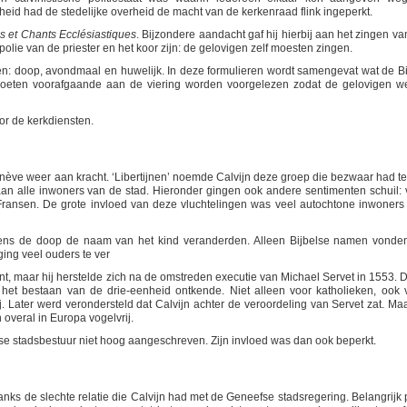
jkheid had de stedelijke overheid de macht van de kerkenraad flink ingeperkt.
s et Chants Ecclésiastiques
. Bijzondere aandacht gaf hij hierbij aan het zingen va
lie van de priester en het koor zijn: de gelovigen zelf moesten zingen.
en: doop, avondmaal en huwelijk. In deze formulieren wordt samengevat wat de Bi
moeten voorafgaande aan de viering worden voorgelezen zodat de gelovigen w
or de kerkdiensten.
nève weer aan kracht. ‘Libertijnen’ noemde Calvijn deze groep die bezwaar had t
aan alle inwoners van de stad. Hieronder gingen ook andere sentimenten schuil: 
 Fransen. De grote invloed van deze vluchtelingen was veel autochtone inwoners
jdens de doop de naam van het kind veranderden. Alleen Bijbelse namen vonde
ging veel ouders te ver
nt, maar hij herstelde zich na de omstreden executie van Michael Servet in 1553. 
het bestaan van de drie-eenheid ontkende. Niet alleen voor katholieken, ook 
ij. Later werd verondersteld dat Calvijn achter de veroordeling van Servet zat. Maa
 overal in Europa vogelvrij.
efse stadsbestuur niet hoog aangeschreven. Zijn invloed was dan ook beperkt.
nks de slechte relatie die Calvijn had met de Geneefse stadsregering. Belangrijk 