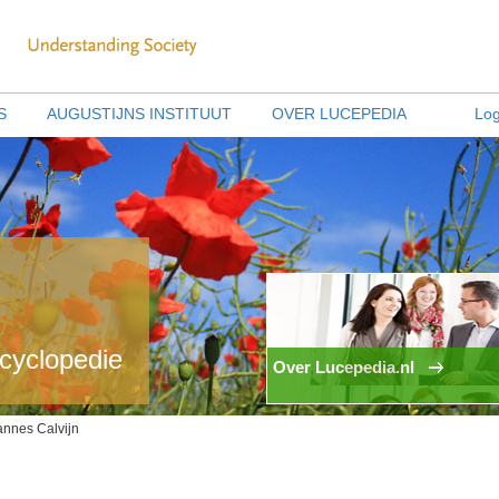
S
AUGUSTIJNS INSTITUUT
OVER LUCEPEDIA
Log
ncyclopedie
Over Lucepedia.nl
nnes Calvijn