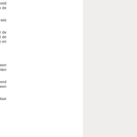
heid
n de
 wie
r de
t de
n en
 een
nten
werd
 een
daar