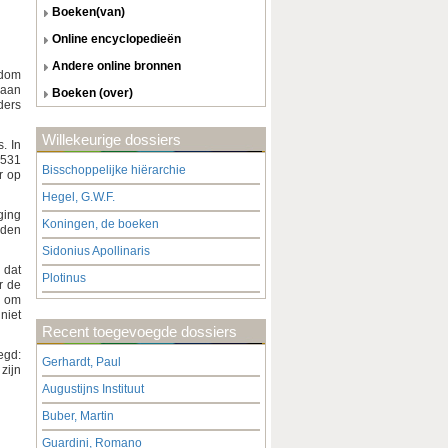
boeken(van)
online encyclopedieën
andere online bronnen
sdom
laan
boeken (over)
ders
Willekeurige dossiers
. In
1531
Bisschoppelijke hiërarchie
r op
Hegel, G.W.F.
ging
Koningen, de boeken
eden
Sidonius Apollinaris
 dat
Plotinus
r de
: om
 niet
Recent toegevoegde dossiers
egd:
Gerhardt, Paul
zijn
Augustijns Instituut
Buber, Martin
Guardini, Romano