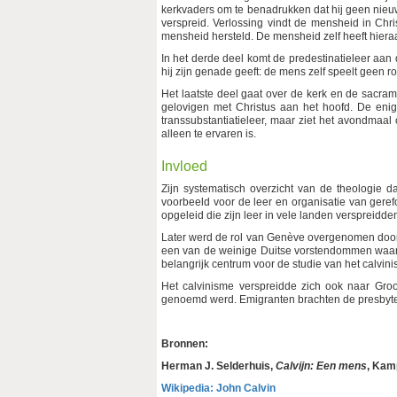
kerkvaders om te benadrukken dat hij geen nieu
verspreid. Verlossing vindt de mensheid in Ch
mensheid hersteld. De mensheid zelf heeft hiera
In het derde deel komt de predestinatieleer aan
hij zijn genade geeft: de mens zelf speelt geen ro
Het laatste deel gaat over de kerk en de sacram
gelovigen met Christus aan het hoofd. De enig
transsubstantiatieleer, maar ziet het avondmaal 
alleen te ervaren is.
Invloed
Zijn systematisch overzicht van de theologie dat
voorbeeld voor de leer en organisatie van gere
opgeleid die zijn leer in vele landen verspreidde
Later werd de rol van Genève overgenomen door 
een van de weinige Duitse vorstendommen waar 
belangrijk centrum voor de studie van het calvi
Het calvinisme verspreidde zich ook naar Gro
genoemd werd. Emigranten brachten de presbyter
Bronnen:
Herman J. Selderhuis,
Calvijn: Een mens
, Kam
Wikipedia: John Calvin