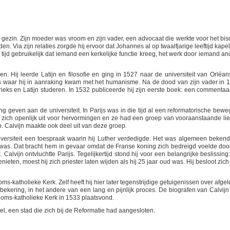
s gezin. Zijn moeder was vroom en zijn vader, een advocaat die werkte voor het bi
. Via zijn relaties zorgde hij ervoor dat Johannes al op twaalfjarige leeftijd kape
e tijd gebruikelijk dat iemand een kerkelijke functie kreeg, het werk door iemand an
. Hij leerde Latijn en filosofie en ging in 1527 naar de universiteit van Orléans
ges waar hij in aanraking kwam met het humanisme. Na de dood van zijn vader in 
rieks en Latijn studeren. In 1532 publiceerde hij zijn eerste boek: een commentaa
ing geven aan de universiteit. In Parijs was in die tijd al een reformatorische bewe
k zich openlijk uit voor hervormingen en ze had een groep van vooraanstaande li
. Calvijn maakte ook deel uit van deze groep.
versiteit een toespraak waarin hij Luther verdedigde. Het was algemeen bekend
 was. Dat bracht hem in gevaar omdat de Franse koning zich bedreigd voelde doo
Calvijn ontvluchtte Parijs. Tegelijkertijd stond hij voor een belangrijke beslissing
ieten, moest hij zich priester laten wijden als hij 25 jaar oud was. Hij besloot zich
ms-katholieke Kerk. Zelf heeft hij hier later tegenstrijdige getuigenissen over afgel
 bekering, in het andere van een lang en pijnlijk proces. De biografen van Calvijn 
rooms-katholieke Kerk in 1533 plaatsvond.
zel, een stad die zich bij de Reformatie had aangesloten.