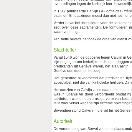
overtredingen tegen de kerkelijk leer. In werkeli
In 1542 publiceerde Calvijn
La Forme des Prière
psalmen. En dat zingen moest dan niet het monopo
Verder bevat het formulieren voor de sacrament
zegt over deze sacramenten. De formulieren 
waarover het gaat.
Ten slotte bevatte het boek de orde van dienst vo
Slachtoffer
Vanaf 1546 won de oppositie tegen Calvijn in Ge
zijn pogingen om kerkelijke tucht op te leggen 
predikanten uit Genève waren, net als Calvijn,
Genève een doorn in het oog.
Het gebeurde bijvoorbeeld dat predikanten ti
acceptabel, niet die van katholieke heiligen. Dat 
Het aanzien van Calvijn zakte naar een dieptepu
was in Spanje ter dood veroordeeld omdat hij 
calvinisten was dit een ernstige vorm van ketter
feite was Servet wegens zijn extreme opvattingen
Bovendien stond Calvijn in die tijd bij het Gene
Autoriteit
De veroordeling van Servet vond dus plaats onda