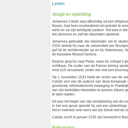
Leven
Jeugd en opleiding
Johannes Calvijn was afkomstig uit een religieu
Noyon, had hem voorbestemd om priester te worden
werd en op zijn twintigste pastoor. Het was in di
liet uitvoeren en zelf de inkomsten opstreek.
Johannes gebruikte die inkomsten om te studeren
1529 vertrok hij naar de universiteit van Bour
gaf hij de rechtenstudie op en hij Hebreeuws, G
de klassieke filosoof Seneca.
Daarna ging hij naar Parijs, waar hij college’s g
zichtbaar. De zuster van de Franse koning spra
rond zich verzameld, onder wie ook een bisschop
Op 1 november 1533 hield de rector van de uni
Calvijn een van de auteurs van deze toespraak
groeiende reformatorische beweging in Frankrijk. 
van zijn kerkelijke inkomsten te kunnen blijven gen
te laten wijden.
Dit was het begin van zijn verwijdering van de roo
in het ene geval spreekt hij van een plotselinge
het er evenwel over eens dat zijn breuk met de 
Calvijn zocht in januari 1535 zijn toevlucht in Ba
Reformator