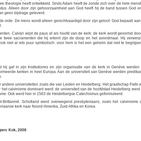
we theologie heeft ontwikkeld. Sinds Adam heeft de zonde zich over de hele mens
ristus. Alleen door zijn gehoorzaamheid aan God heeft hij de band tussen God e
an geen bijdrage geleverd.
 de orde. De mens wordt alleen gerechtvaardigd door zijn geloof. God bepaalt aan
l.
enten. Calvijn wijst de paus af als hoofd van de kerk: de kerk wordt gevormd doo
e twee sacramenten die hij erkent zijn de doop en het avondmaal. Hij verwerp
ook niet al iets puur symbolisch: voor hem is het een geheim dat niet te begrijpe
 hij gaf in zijn
Institutiones
en zijn organisatie van de kerk in Genève werden
formeerde kerken in heel Europa. Aan de universiteit van Genève werden predika
n.
andere universiteiten zoals die van Leiden en Heidelberg. Het graafschap Palts 
het calvinisme dominant werd: de universiteit van de hoofdstad Heidelberg werd
nisme. Ook werd hier in 1563 de Heidelbergse Catechismus geformuleerd.
ot-Brittannië. Schotland werd overwegend
presbyteriaans
, zoals het calvinisme 
iaanse kerk naar Noord-Amerika, Zuid-Afrika en Korea.
pen: Kok, 2008