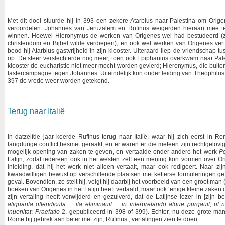
Met dit doel stuurde hij in 393 een zekere Atarbius naar Palestina om Orig
veroordelen. Johannes van Jeruzalem en Rufinus weigerden hieraan mee te
winnen. Hoewel Hieronymus de werken van Origenes wel had bestudeerd (zo
christendom en Bijbel wilde verdiepen), en ook wel werken van Origenes vert
bood hij Atarbius gastvrijheid in zijn klooster. Uiteraard liep de vriendsch
op. De sfeer verslechterde nog meer, toen ook Epiphanius overkwam naar Pal
klooster de eucharistie niet meer mocht worden gevierd; Hieronymus, die buite
lastercampagne tegen Johannes. Uiteindelijk kon onder leiding van Theophilu
397 de vrede weer worden getekend.
Terug naar Italië
In datzelfde jaar keerde Rufinus terug naar Italië, waar hij zich eerst in 
langdurige conflict besmet geraakt, en er waren er die meteen zijn rechtgelovi
mogelijk opening van zaken te geven, en vertaalde onder andere het werk
Pe
Latijn, zodat iedereen ook in het westen zelf een mening kon vormen over Orig
inleiding, dat hij het werk niet alleen vertaalt, maar ook redigeert. Naar z
kwaadwilligen bewust op verschillende plaatsen met ketterse formuleringen geïn
geval. Bovendien, zo stelt hij, volgt hij daarbij het voorbeeld van een groot man
boeken van Origenes in het Latijn heeft vertaald, maar ook ‘enige kleine zaken 
zijn vertaling heeft verwijderd en gezuiverd, dat de Latijnse lezer in [zijn b
aliquanta offendicula ... ita eliminauit ... in interpretando atque purgauit, ut 
inuenitat
;
Praefatio
2, gepubliceerd in 398 of 399). Echter, nu deze grote ma
Rome bij gebrek aan beter met zijn, Rufinus’, vertalingen zien te doen. ...