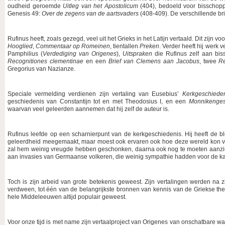
oudheid geroemde
Uitleg van het Apostolicum
(404), bedoeld voor bisschoppe
Genesis 49:
Over de zegens van de aartsvaders
(408-409). De verschillende bri
Rufinus heeft, zoals gezegd, veel uit het Grieks in het Latijn vertaald. Dit zijn v
Hooglied
,
Commentaar op Romeinen
, tientallen
Preken
. Verder heeft hij werk 
Pamphilius (
Verdediging van Origenes
),
Uitspraken
die Rufinus zelf aan bi
Recognitiones clementinae
en een
Brief van Clemens aan Jacobus
, twee
R
Gregorius van Nazianze.
Speciale vermelding verdienen zijn vertaling van Eusebius’
Kerkgeschiede
geschiedenis van Constantijn tot en met Theodosius I, en een
Monnikenges
waarvan veel geleerden aannemen dat hij zelf de auteur is.
Rufinus leefde op een scharnierpunt van de kerkgeschiedenis. Hij heeft de 
geleerdheid meegemaakt, maar moest ook ervaren ook hoe deze wereld kon verva
zal hem weinig vreugde hebben geschonken, daarna ook nog te moeten aanzien
aan invasies van Germaanse volkeren, die weinig sympathie hadden voor de kat
Toch is zijn arbeid van grote betekenis geweest. Zijn vertalingen werden na z
verdween, tot één van de belangrijkste bronnen van kennis van de Griekse the
hele Middeleeuwen altijd populair geweest.
Voor onze tijd is met name zijn vertaalproject van Origenes van onschatbare w