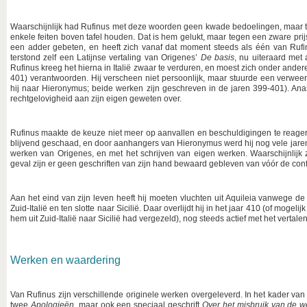
Waarschijnlijk had Rufinus met deze woorden geen kwade bedoelingen, maar te
enkele feiten boven tafel houden. Dat is hem gelukt, maar tegen een zware pri
een adder gebeten, en heeft zich vanaf dat moment steeds als één van Rufinu
terstond zelf een Latijnse vertaling van Origenes’
De basis
, nu uiteraard met 
Rufinus kreeg het hierna in Italië zwaar te verduren, en moest zich onder and
401) verantwoorden. Hij verscheen niet persoonlijk, maar stuurde een verweer
hij naar Hieronymus; beide werken zijn geschreven in de jaren 399-401). Ana
rechtgelovigheid aan zijn eigen geweten over.
Rufinus maakte de keuze niet meer op aanvallen en beschuldigingen te reagere
blijvend geschaad, en door aanhangers van Hieronymus werd hij nog vele jaren l
werken van Origenes, en met het schrijven van eigen werken. Waarschijnlijk zi
geval zijn er geen geschriften van zijn hand bewaard gebleven van vóór de conf
Aan het eind van zijn leven heeft hij moeten vluchten uit Aquileia vanwege d
Zuid-Italië en ten slotte naar Sicilië. Daar overlijdt hij in het jaar 410 (of mogel
hem uit Zuid-Italië naar Sicilië had vergezeld), nog steeds actief met het verta
Werken en waardering
Van Rufinus zijn verschillende originele werken overgeleverd. In het kader van
twee
Apologieën
, maar ook een speciaal geschrift
Over het misbruik van de 