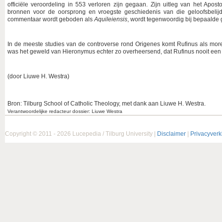
officiële veroordeling in 553 verloren zijn gegaan. Zijn uitleg van het Apost
bronnen voor de oorsprong en vroegste geschiedenis van die geloofsbelijde
commentaar wordt geboden als
Aquileiensis
, wordt tegenwoordig bij bepaalde 
In de meeste studies van de controverse rond Origenes komt Rufinus als morel
was het geweld van Hieronymus echter zo overheersend, dat Rufinus nooit een of
(door Liuwe H. Westra)
Bron: Tilburg School of Catholic Theology, met dank aan Liuwe H. Westra.
Verantwoordelijke redacteur dossier: Liuwe Westra
Copyright © 2011 - 2026 Lucepedia / Tilburg University |
Disclaimer
|
Privacyverk