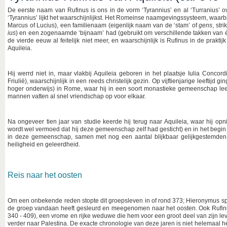
De eerste naam van Rufinus is ons in de vorm ‘Tyrannius’ en al ‘Turranius’ ove
‘Tyrannius’ lijkt het waarschijnlijkst. Het Romeinse naamgevingssysteem, waar
Marcus of Lucius), een familienaam (eigenlijk naam van de ‘stam’ of
gens
, str
ius
) en een zogenaamde ‘bijnaam’ had (gebruikt om verschillende takken van
de vierde eeuw al feitelijk niet meer, en waarschijnlijk is Rufinus in de praktij
Aquileia.
Hij werrd niet in, maar vlakbij Aquileia geboren in het plaatsje Iulia Concor
Friulië), waarschijnlijk in een reeds christelijk gezin. Op vijftienjarige leeftijd 
hoger onderwijs) in Rome, waar hij in een soort monastieke gemeenschap lee
mannen vatten al snel vriendschap op voor elkaar.
Na ongeveer tien jaar van studie keerde hij terug naar Aquileia, waar hij 
wordt wel vermoed dat hij deze gemeenschap zelf had gesticht) en in het begi
in deze gemeenschap, samen met nog een aantal blijkbaar gelijkgestemden
heiligheid en geleerdheid.
Reis naar het oosten
Om een onbekende reden stopte dit groepsleven in of rond 373; Hieronymus spr
de groep vandaan heeft gesleurd en meegenomen naar het oosten. Ook Rufinu
340 - 409), een vrome en rijke weduwe die hem voor een groot deel van zijn le
verder naar Palestina. De exacte chronologie van deze jaren is niet helemaal hel