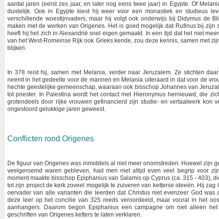
aantal jaren (eerst zes jaar, en later nog eens twee jaar) in Egypte. Of Melan
duidelijk. Ook in Egypte kiest hij weer voor een monastiek en studieus lev
verschillende woestijnvaders, maar hij volgt ook onderwijs bij Didymus de B
maken met de werken van Origenes. Het is goed mogelijk dat Rufinus bij zijn 
heeft hij het zich in Alexandrië snel eigen gemaakt. In een tijd dat het niet 
van het West-Romeinse Rijk ook Grieks kende, zou deze kennis, samen met zijn 
blijken.
In 378 reist hij, samen met Melania, verder naar Jeruzalem. Ze stichten daar
neemt in het gedeelte voor de mannen en Melania uiteraard in dat voor de vrouw
hechte geestelijke gemeenschap, waaraan ook bisschop Johannes van Jeruzale
tot priester. In Palestina wordt het contact met Hieronymus hernieuwd, die zi
grotendeels door rijke vrouwen gefinancierd zijn studie- en vertaalwerk kon ver
ongestoord gelukkige jaren geweest.
Conflicten rond Origenes
De figuur van Origenes was inmiddels al niet meer onomstreden. Hoewel zijn gel
veelgeroemd waren gebleven, had men niet altijd even veel begrip voor zijn
moment maakte bisschop Epiphanius van Salamis op Cyprus (ca. 315 - 403), die 
tot zijn project de kerk zoveel mogelijk te zuiveren van ketterse ideeën. Hij za
oervader van alle varianten die leerden dat Christus niet evenzeer God was
deze leer op het concilie van 325 reeds veroordeeld, maar vooral in het o
aanhangers. Daarom begon Epiphanius een campagne om niet alleen het 
geschriften van Origenes ketters te laten verklaren.