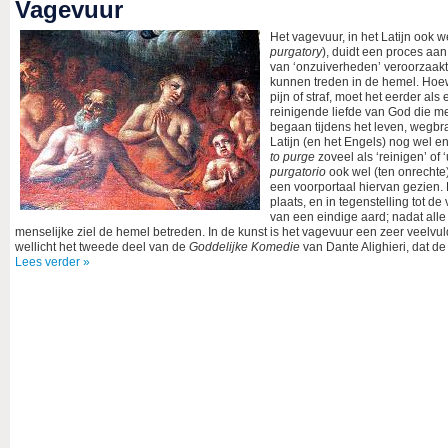
Vagevuur
Het vagevuur, in het Latijn ook 
purgatory
), duidt een proces aa
van ‘onzuiverheden’ veroorzaakt
kunnen treden in de hemel. Hoe
pijn of straf, moet het eerder al
reinigende liefde van God die 
begaan tijdens het leven, wegbra
Latijn (en het Engels) nog wel e
to purge
zoveel als ‘reinigen’ of
purgatorio
ook wel (ten onrechte)
een voorportaal hiervan gezien.
plaats, en in tegenstelling tot de
van een eindige aard; nadat alle
menselijke ziel de hemel betreden. In de kunst is het vagevuur een zeer veelvu
wellicht het tweede deel van de
Goddelijke Komedie
van Dante Alighieri, dat 
Lees verder »