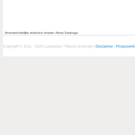
Verantwoordelijke redacteur dossier: Alexis Szejnoga
Copyright © 2011 - 2026 Lucepedia / Tilburg University |
Disclaimer
|
Privacyverk