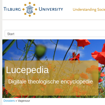
Lucepedia
Digitale theologische encyclopedie
Dossiers
» Vagevuur