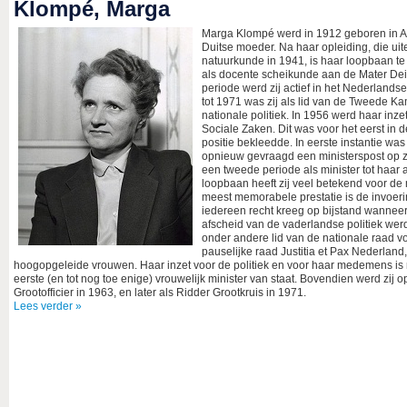
Klompé, Marga
Marga Klompé werd in 1912 geboren in A
Duitse moeder. Na haar opleiding, die uit
natuurkunde in 1941, is haar loopbaan te 
als docente scheikunde aan de Mater Dei
periode werd zij actief in het Nederlandse
tot 1971 was zij als lid van de Tweede Ka
nationale politiek. In 1956 werd haar inz
Sociale Zaken. Dit was voor het eerst in
positie bekleedde. In eerste instantie wa
opnieuw gevraagd een ministerspost op z
een tweede periode als minister tot haar a
loopbaan heeft zij veel betekend voor de
meest memorabele prestatie is de invoer
iedereen recht kreeg op bijstand wanneer 
afscheid van de vaderlandse politiek werd
onder andere lid van de nationale raad v
pauselijke raad Justitia et Pax Nederland
hoogopgeleide vrouwen. Haar inzet voor de politiek en voor haar medemens is
eerste (en tot nog toe enige) vrouwelijk minister van staat. Bovendien werd zi
Grootofficier in 1963, en later als Ridder Grootkruis in 1971.
Lees verder »