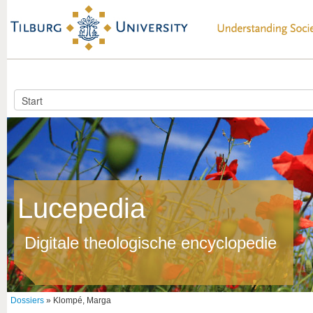
Lucepedia
Digitale theologische encyclopedie
Dossiers
» Klompé, Marga