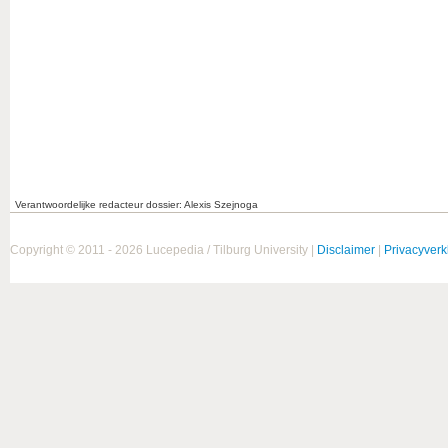
Verantwoordelijke redacteur dossier: Alexis Szejnoga
Copyright © 2011 - 2026 Lucepedia / Tilburg University |
Disclaimer
|
Privacyverk