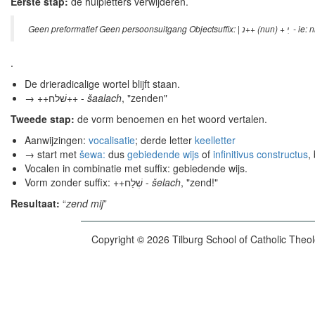
Eerste stap:
de hulpletters verwijderen.
Geen preformatief Geen persoonsuitgang Objectsuffix: |
נ++ (nun) +
י ִ
-
ie
:
n
.
De drieradicalige wortel blijft staan.
→ ++שׁלח++ -
šaalach
, "zenden"
Tweede stap:
de vorm benoemen en het woord vertalen.
Aanwijzingen:
vocalisatie
; derde letter
keelletter
→ start met
šewa:
dus
gebiedende wijs
of
infinitivus constructus
,
Vocalen in combinatie met suffix: gebiedende wijs.
Vorm zonder suffix: ++שְׁלַח -
šelach
, "zend!"
Resultaat:
“
zend mij
”
Copyright © 2026 Tilburg School of Catholic Theo