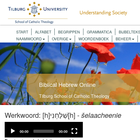
START
ALFABET
BEGRIPPEN
GRAMMATICA
BIJBELTEK
NAAMWOORD
OVERIGE
WOORDENBOEK
BEHEER
Biblical Hebrew Online
Tilburg School of Catholic Theology
Werkwoord: [h]שְׁלָחֵנִי[h] -
šelaacheenie
Video
Player
00:00
00:00