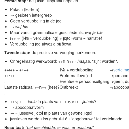
Eerste stap:
de juiste uitspraak bepalen.
Patach (korte a)
→ gesloten lettergreep
Geen verdubbeling in de jod
→
waj-hie
Maar vanuit grammaticale geschiedenis:
waj-je-hie
וַ++ + ּ (
Wa
+ verdubbeling) + jiqtol-vorm = narratief
Verdubbeling jod afwezig bij šewa
Tweede stap:
de precieze vervoeging herkennen.
Onregelmatig werkwoord: ++היה++ -
haajaa
, "zijn; worden".
++וַ++ + ++ּ++
Wa
+ verdubbeling
→
vertelm
++י++
Preformatieve jod
→
persoon:
.
Eventuele persoonsuitgang
→
geen, d
Laatste radicaal ++ה++ (hee)?
Ontbreekt
→
apocopa
.
++יְהִי++ -
jehie
in plaats van ++יִהְיֶה++ -
jieheje
?
→ apocopaatvorm
→ = jussieve jiqtol in plaats van gewone jiqtol
jussieven worden los gebruikt én "opgebouwd" tot vertelmode
Resultaat:
“
het geschiedde; er was; er ontstond
”