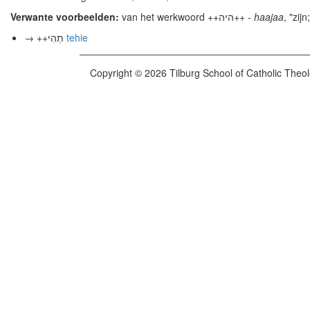
Verwante voorbeelden:
van het werkwoord ++היה++ -
haajaa
, "zij
→ ++תְהִי
tehie
Copyright © 2026 Tilburg School of Catholic Theo