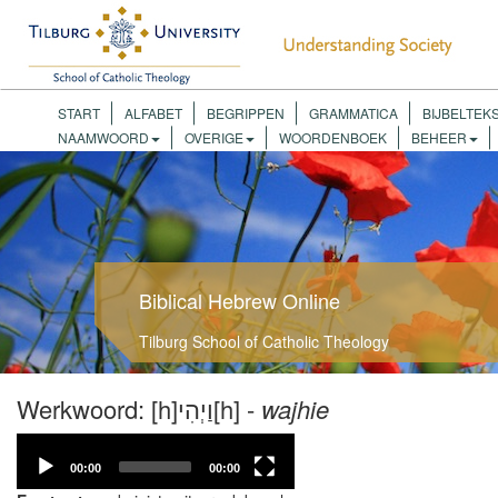
START
ALFABET
BEGRIPPEN
GRAMMATICA
BIJBELTEK
NAAMWOORD
OVERIGE
WOORDENBOEK
BEHEER
Biblical Hebrew Online
Tilburg School of Catholic Theology
Werkwoord: [h]וַיְהִי[h] -
wajhie
Video
Player
00:00
00:00