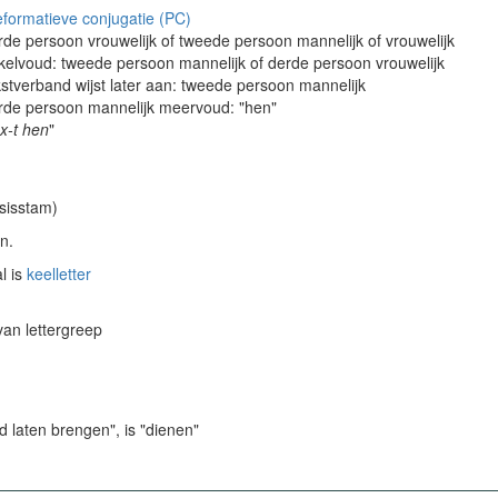
eformatieve conjugatie (PC)
rde persoon vrouwelijk of tweede persoon mannelijk of vrouwelijk
kelvoud: tweede persoon mannelijk of derde persoon vrouwelijk
kstverband wijst later aan: tweede persoon mannelijk
rde persoon mannelijk meervoud: "hen"
j x-t hen
"
asisstam)
n.
l is
keelletter
 van lettergreep
d laten brengen", is "dienen"