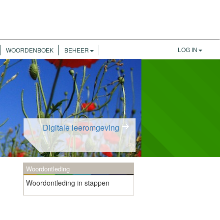
LOG IN
WOORDENBOEK
BEHEER
Digitale leeromgeving
Woordontleding
Woordontleding in stappen