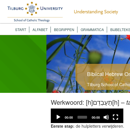
START
ALFABET
BEGRIPPEN
GRAMMATICA
BIJBELTEK
Biblical Hebrew O
Tilburg School of Cath
Werkwoord: [h]תָעָבְדֵם[h] –
t
Video
Player
00:00
00:00
Eerste stap:
de hulpletters verwijderen.