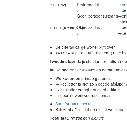
ת++ (tav)
Preformatief
→
pr
.
.
→
de
.
Geen persoonsuitgang
→
en
.
.
→
te
++ם++ (meem)
Objectssuffix
→
de
.
.
→
"
ji
.
De drieradicalige wortel blijft over.
++עבד –
‘aa__b__ad
, “dienen” (in de b
Tweede stap:
de juiste stamformatie vinde
Aanwijzingen: vocalisatie; en eerste radicaa
Werkwoorden primae gutturalis
→ keelletter is niet zo'n goede afsluiter
→ keelletter vraagt om aa of e-klank
→ gebruik werkwoordschema's
Stamformatie: hof‘al
Betekenis: "zich tot de dienst van ieman
Resultaat:
“
jij zult hen dienen
”