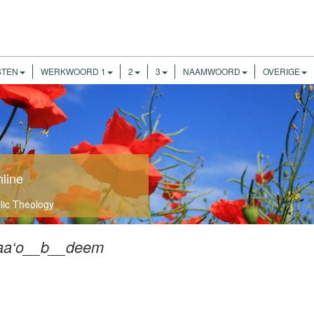
STEN
WERKWOORD 1
2
3
NAAMWOORD
OVERIGE
nline
olic Theology
aa‘o__b__deem