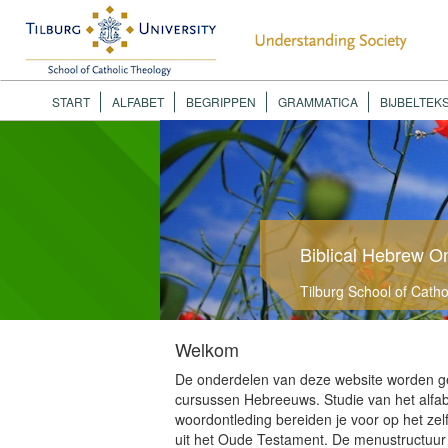
START
ALFABET
BEGRIPPEN
GRAMMATICA
BIJBELTEK
Biblical Hebrew O
Tilburg School of Cath
Welkom
De onderdelen van deze website worden geb
cursussen Hebreeuws. Studie van het alfa
woordontleding bereiden je voor op het zel
uit het Oude Testament. De menustructuur 