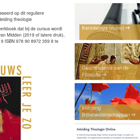
aseerd op dit reguliere
iding theologie
Kennisclips (video)
werkboek dat bij de cursus wordt
van Midden (2019 of latere druk),
019 ISBN 978 90 8972 359 8 te
Geschiedenis van de
Filosofie
Inleiding
Bijbelwetenschappen