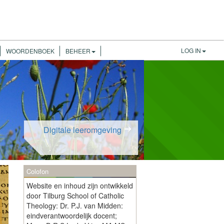
LOG IN
WOORDENBOEK
BEHEER
Digitale leeromgeving
Colofon
Website en inhoud zijn ontwikkeld
door Tilburg School of Catholic
Theology: Dr. P.J. van Midden:
eindverantwoordelijk docent;