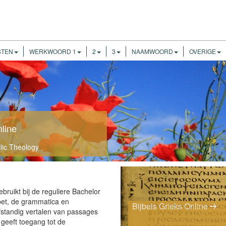
STEN
WERKWOORD 1
2
3
NAAMWOORD
OVERIGE
nline
olic Theology
ruikt bij de reguliere Bachelor
bet, de grammatica en
Bijbels Grieks Online
fstandig vertalen van passages
geeft toegang tot de