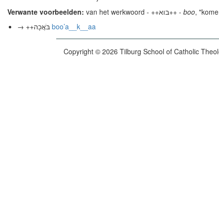
Verwante voorbeelden:
van het werkwoord - ++בוא++ -
boo
, "kome
→ ++בֹּאֲכָה
boo’a__k__aa
Copyright © 2026 Tilburg School of Catholic Theo