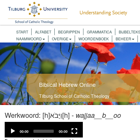
START
ALFABET
BEGRIPPEN
GRAMMATICA
BIJBELTEK
NAAMWOORD
OVERIGE
WOORDENBOEK
BEHEER
Biblical Hebrew Online
Tilburg School of Catholic Theology
Werkwoord: [h]וַיָּבֹא[h] -
wajjaa__b__oo
Video
Player
00:00
00:00