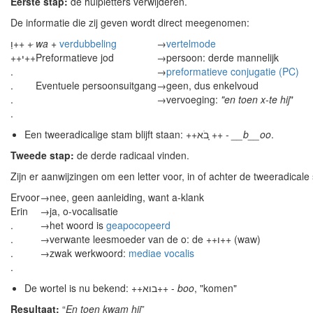
Eerste stap:
de hulpletters verwijderen.
De informatie die zij geven wordt direct meegenomen:
וַ++ + ּ
wa
+
verdubbeling
→
vertelmode
++י++
Preformatieve jod
→
persoon: derde mannelijk
.
→
preformatieve conjugatie (PC)
.
Eventuele persoonsuitgang
→
geen, dus enkelvoud
.
→
vervoeging:
"en toen x-te hij
"
.
Een tweeradicalige stam blijft staan: ++בֹא ָ++ -
__b__oo
.
Tweede stap:
de derde radicaal vinden.
Zijn er aanwijzingen om een letter voor, in of achter de tweeradicale
Ervoor
→
nee, geen aanleiding, want a-klank
Erin
→
ja, o-vocalisatie
.
→
het woord is
geapocopeerd
.
→
verwante leesmoeder van de o: de ++ו++ (waw)
.
→
zwak werkwoord:
mediae vocalis
.
De wortel is nu bekend: ++בוא++ -
boo
, "komen"
Resultaat:
“
En toen kwam hij
”