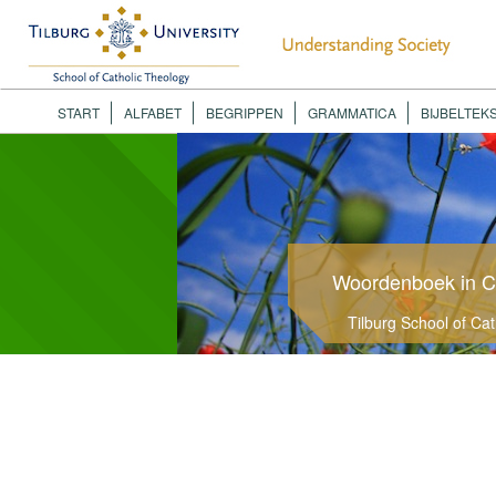
START
ALFABET
BEGRIPPEN
GRAMMATICA
BIJBELTEK
Woordenboek in C
Tilburg School of Ca