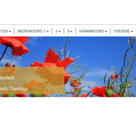
STEN
WERKWOORD 1
2
3
NAAMWOORD
OVERIGE
ontext
tholic Theology