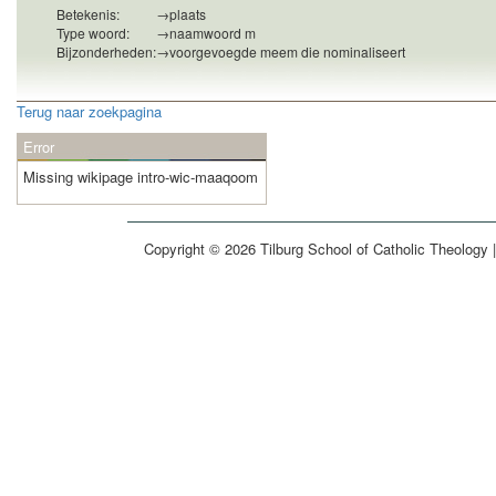
Betekenis:
→
plaats
Type woord:
→
naamwoord m
Bijzonderheden:
→
voorgevoegde meem die nominaliseert
Terug naar zoekpagina
Error
Missing wikipage intro-wic-maaqoom
Copyright © 2026 Tilburg School of Catholic Theology 