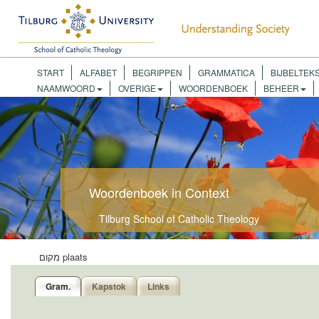
START
ALFABET
BEGRIPPEN
GRAMMATICA
BIJBELTEK
NAAMWOORD
OVERIGE
WOORDENBOEK
BEHEER
Woordenboek in Context
Tilburg School of Catholic Theology
מקום
plaats
Gram.
Kapstok
Links