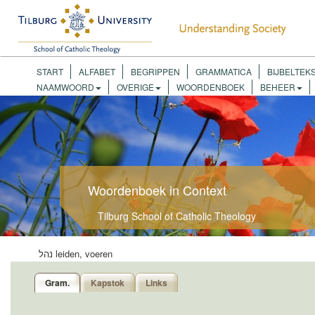
START
ALFABET
BEGRIPPEN
GRAMMATICA
BIJBELTEK
NAAMWOORD
OVERIGE
WOORDENBOEK
BEHEER
Woordenboek in Context
Tilburg School of Catholic Theology
נהל
leiden, voeren
Gram.
Kapstok
Links