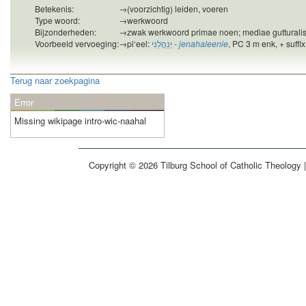
Betekenis:
→
(voorzichtig) leiden, voeren
Type woord:
→
werkwoord
Bijzonderheden:
→
zwak werkwoord primae noen; mediae gutturalis; k
Voorbeeld vervoeging:
→
pi‘eel:
יְנַהֲלֵנִי
-
jenahaleenie
, PC 3 m enk, + suffix 
Terug naar zoekpagina
Error
Missing wikipage intro-wic-naahal
Copyright © 2026 Tilburg School of Catholic Theology 