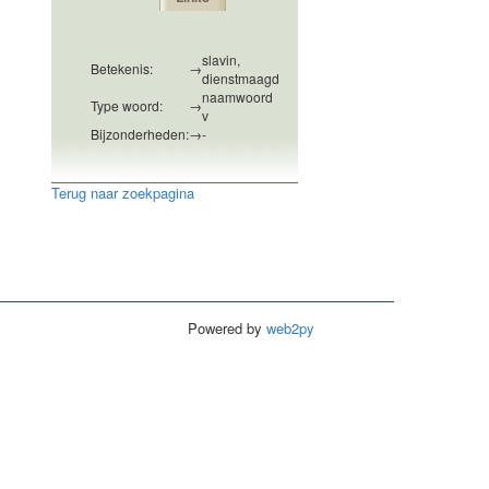
slavin,
Betekenis:
→
dienstmaagd
naamwoord
Type woord:
→
v
Bijzonderheden:
→
-
Terug naar zoekpagina
Powered by
web2py