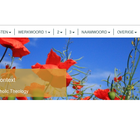
STEN
WERKWOORD 1
2
3
NAAMWOORD
OVERIGE
ontext
tholic Theology