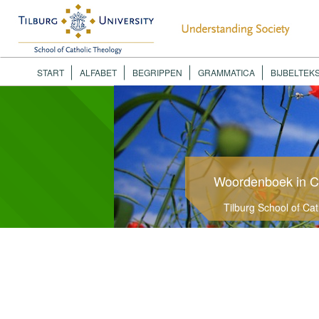
START
ALFABET
BEGRIPPEN
GRAMMATICA
BIJBELTEK
Woordenboek in C
Tilburg School of Ca